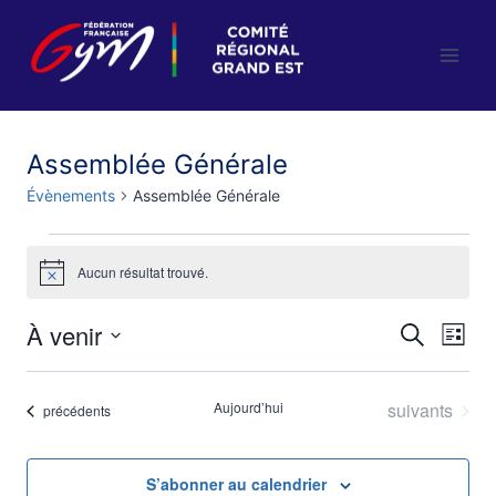
Aller
au
contenu
Assemblée Générale
Évènements
Assemblée Générale
Évènements
Aucun résultat trouvé.
Notice
À venir
Nav
Reche
Recherche
Liste
Sélectionnez
de
et
une
Évènements
Aujourd’hui
suivants
Évènements
précédents
vu
naviga
date.
Év
de
S’abonner au calendrier