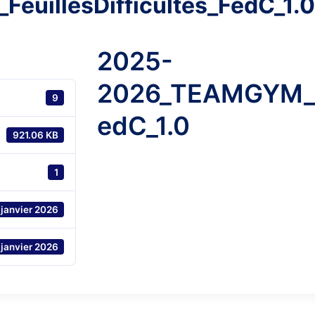
uillesDifficultes_FedC_1.0
2025-
2026_TEAMGYM_Fe
9
edC_1.0
921.06 KB
1
 janvier 2026
 janvier 2026