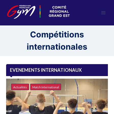
Aller
au
contenu
Compétitions
internationales
EVENEMENTS INTERNATIONAUX
Actualités
Match International