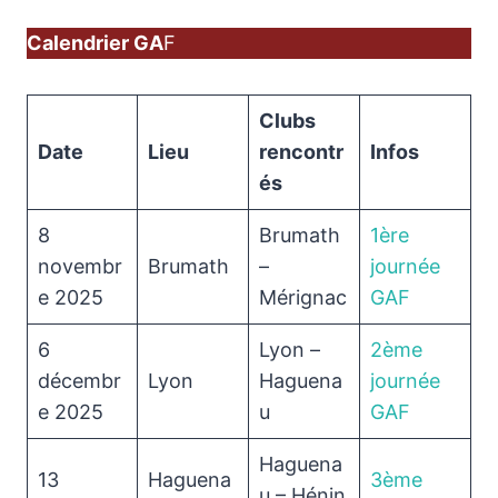
Calendrier GA
F
Clubs
Date
Lieu
rencontr
Infos
és
8
Brumath
1ère
novembr
Brumath
–
journée
e 2025
Mérignac
GAF
6
Lyon –
2ème
décembr
Lyon
Haguena
journée
e 2025
u
GAF
Haguena
13
Haguena
3ème
u – Hénin