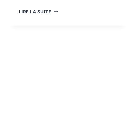
NOUVEAU
LIRE LA SUITE
PARTENARIAT
AVEC
FB
CURVES