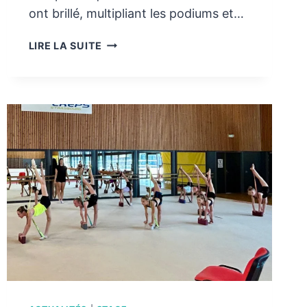
ont brillé, multipliant les podiums et…
UN
LIRE LA SUITE
MOIS
DE
JUIN
EN
OR
POUR
LES
GYMNASTES
DU
GRAND
EST
!