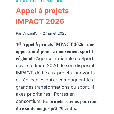
ACTUALITÉS
|
ESPACE CLUB
Appel à projets
IMPACT 2026
Par
VincentV
27 juillet 2026
𝐀𝐩𝐩𝐞𝐥 à 𝐩𝐫𝐨𝐣𝐞𝐭𝐬 𝐈𝐌𝐏𝐀𝐂𝐓 𝟐𝟎𝟐𝟔 : 𝐮𝐧𝐞
𝐨𝐩𝐩𝐨𝐫𝐭𝐮𝐧𝐢𝐭é 𝐩𝐨𝐮𝐫 𝐥𝐞 𝐦𝐨𝐮𝐯𝐞𝐦𝐞𝐧𝐭 𝐬𝐩𝐨𝐫𝐭𝐢𝐟
𝐫é𝐠𝐢𝐨𝐧𝐚𝐥 L’Agence nationale du Sport
ouvre l’édition 2026 de son dispositif
IMPACT, dédié aux projets innovants
et réplicables qui accompagnent les
grandes transformations du sport. 4
axes prioritaires : Portés en
consortium, 𝐥𝐞𝐬 𝐩𝐫𝐨𝐣𝐞𝐭𝐬 𝐫𝐞𝐭𝐞𝐧𝐮𝐬 𝐩𝐨𝐮𝐫𝐫𝐨𝐧𝐭
ê𝐭𝐫𝐞 𝐬𝐨𝐮𝐭𝐞𝐧𝐮𝐬 𝐣𝐮𝐬𝐪𝐮’à 𝟕𝟎 % 𝐝𝐮…