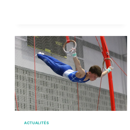
EN
PARLE
DANS
LA
PRESSE
–
JUIN
2026
ACTUALITÉS