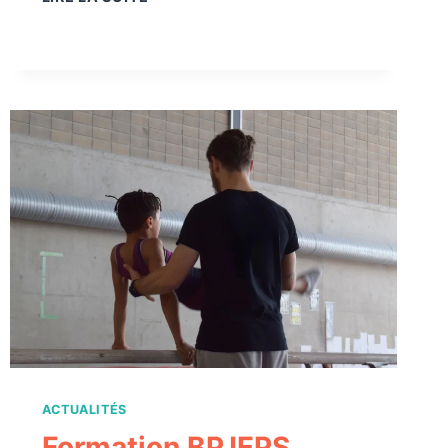
STAGE
PAS
DE
LA
SAISON
ACTUALITÉS
Formation BPJEPS