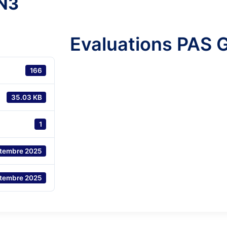
 N3
Evaluations PAS 
166
35.03 KB
1
ptembre 2025
ptembre 2025