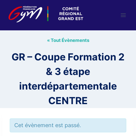
Aller
au
contenu
« Tout Évènements
GR – Coupe Formation 2
& 3 étape
interdépartementale
CENTRE
Cet évènement est passé.