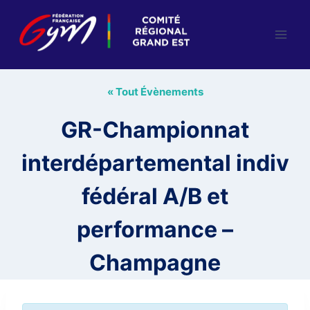
Aller
au
contenu
« Tout Évènements
GR-Championnat
interdépartemental indiv
fédéral A/B et
performance –
Champagne