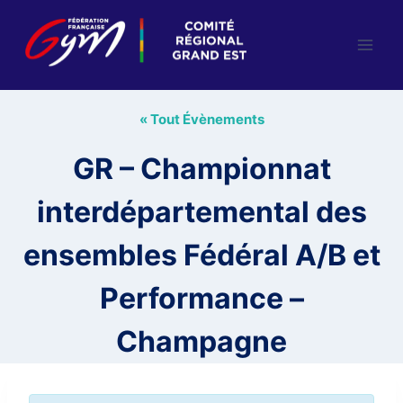
Aller
au
contenu
« Tout Évènements
GR – Championnat
interdépartemental des
ensembles Fédéral A/B et
Performance –
Champagne