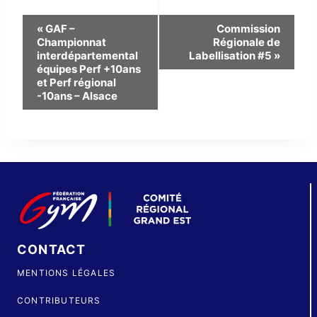
Navigation
«
GAF –
Commission
Championnat
Régionale de
Évènement
interdépartemental
Labellisation #5
»
équipes Perf +10ans
et Perf régional
-10ans – Alsace
CONTACT
MENTIONS LÉGALES
CONTRIBUTEURS