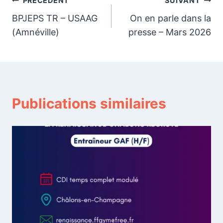
Navigation
PRÉCÉDENT
SUIVANT
BPJEPS TR – USAAG
On en parle dans la
de
(Amnéville)
presse – Mars 2026
l’article
Publications similaires