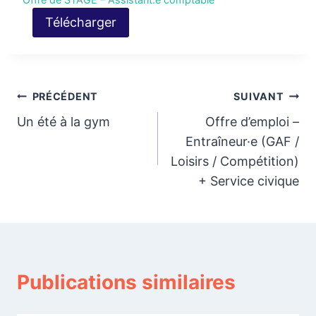
Télécharger
Navigation
PRÉCÉDENT
SUIVANT
Un été à la gym
Offre d’emploi –
de
Entraîneur·e (GAF /
l’article
Loisirs / Compétition)
+ Service civique
Publications similaires