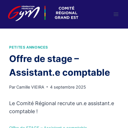
Aller
au
contenu
PETITES ANNONCES
Offre de stage –
Assistant.e comptable
Par
Camille VIEIRA
4 septembre 2025
Le Comité Régional recrute un.e assistant.e
comptable !
Offre de STAGE – Assistant.e comptable