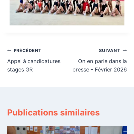
Navigation
PRÉCÉDENT
SUIVANT
Appel à candidatures
On en parle dans la
de
stages GR
presse – Février 2026
l’article
Publications similaires