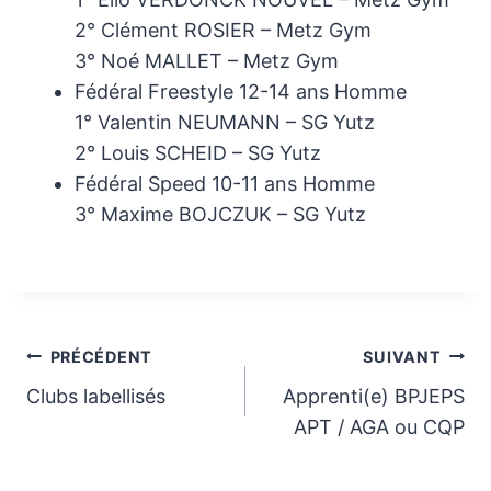
2° Clément ROSIER – Metz Gym
3° Noé MALLET – Metz Gym
Fédéral Freestyle 12-14 ans Homme
1° Valentin NEUMANN – SG Yutz
2° Louis SCHEID – SG Yutz
Fédéral Speed 10-11 ans Homme
3° Maxime BOJCZUK – SG Yutz
Navigation
PRÉCÉDENT
SUIVANT
Clubs labellisés
Apprenti(e) BPJEPS
de
APT / AGA ou CQP
l’article