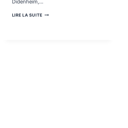
Didenheim,…
LES
LIRE LA SUITE
VACANCES
SUR
LES
PRATICABLES