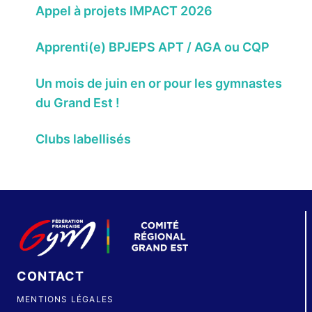
Appel à projets IMPACT 2026
Apprenti(e) BPJEPS APT / AGA ou CQP
Un mois de juin en or pour les gymnastes
du Grand Est !
Clubs labellisés
CONTACT
MENTIONS LÉGALES